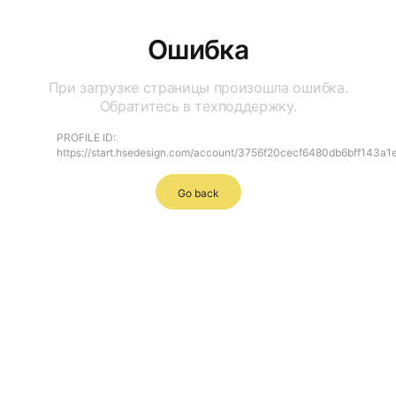
Ошибка
При загрузке страницы произошла ошибка.
Обратитесь в техподдержку.
PROFILE ID:
https://start.hsedesign.com/account/3756f20cecf6480db6bff143a
Go back