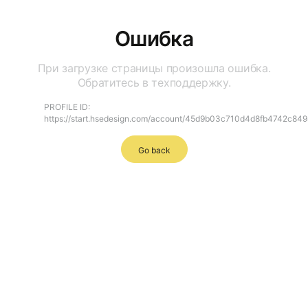
Ошибка
При загрузке страницы произошла ошибка.
Обратитесь в техподдержку.
PROFILE ID:
https://start.hsedesign.com/account/45d9b03c710d4d8fb4742c84
Go back