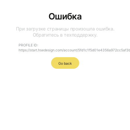
Ошибка
При загрузке страницы произошла ошибка.
Обратитесь в техподдержку.
PROFILE ID:
https://start.hsedesign.com/account/5fd1c1f5d01e4356a972cc5af
Go back