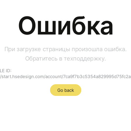
Ошибка
При загрузке страницы произошла ошибка.
Обратитесь в техподдержку.
LE ID:
://start.hsedesign.com/account/7ca9f7b3c5354a829995d75fc2
Go back