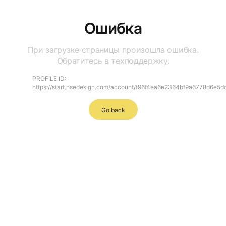
Ошибка
При загрузке страницы произошла ошибка.
Обратитесь в техподдержку.
PROFILE ID:
https://start.hsedesign.com/account/f96f4ea6e2364bf9a6778d6e5
Go back