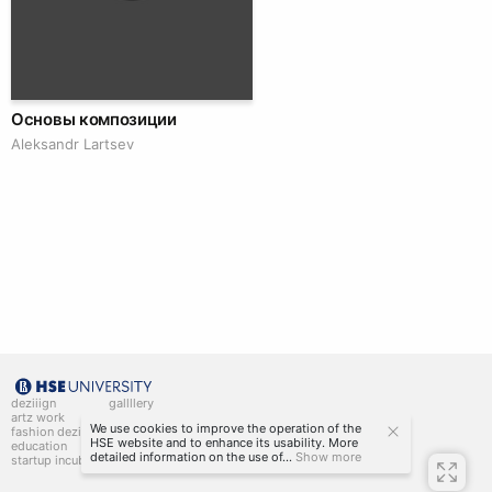
Основы композиции
Аleksandr Lartsev
deziiign
gallllery
artz work
gallllery.art
We use cookies to improve the operation of the
fashion deziiign
kiiids.art
HSE website and to enhance its usability. More
education
detailed information on the use of...
Show more
startup incubator