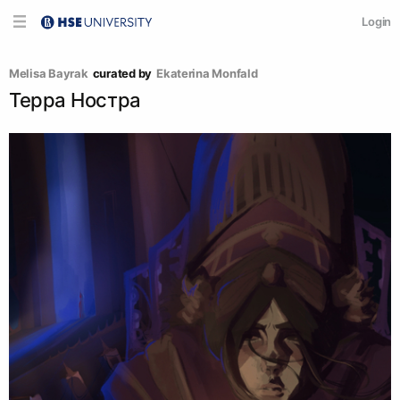
Login
Melisa Bayrak
curated by
Ekaterina Monfald
Терра Ностра