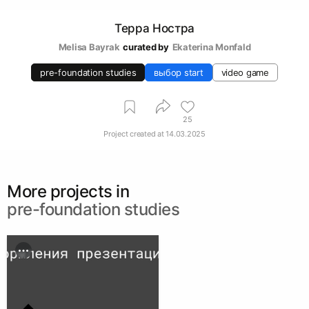
Терра Ностра
Melisa Bayrak
curated by
Ekaterina Monfald
pre-foundation studies
выбор start
video game
25
Project created at
14.03.2025
More projects in
pre-foundation studies