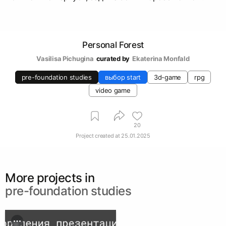
Personal Forest
Vasilisa Pichugina
curated by
Ekaterina Monfald
pre-foundation studies
выбор start
3d-game
rpg
video game
20
Project created at
25.01.2025
More projects in
pre-foundation studies