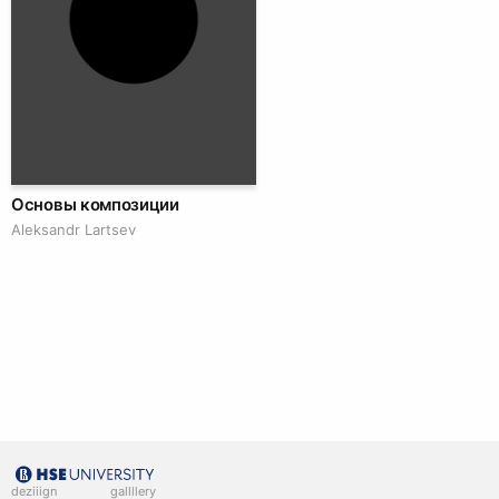
Основы композиции
Аleksandr Lartsev
deziiign
gallllery