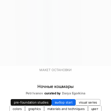
МАКЕТ ОСТАНОВКИ
Ночные кошмары
Petr Ivanov
curated by
Darya Egorkina
pre-foundation studies
выбор start
visual series
colors
graphics
materials and techniques
цвет