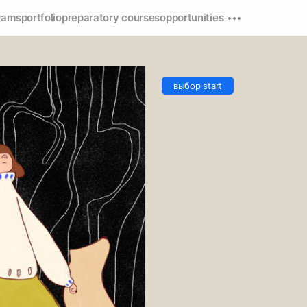
rams
portfolio
preparatory courses
opportunities
выбор start