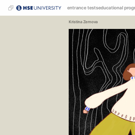
entrance tests
educational prog
Kristina Zemova