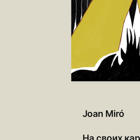
Joan Miró
На своих ка