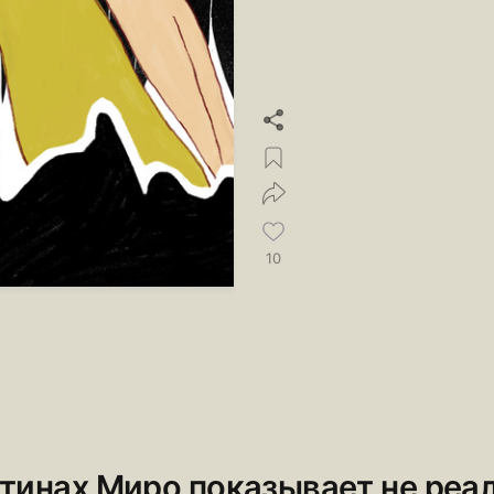
10
ртинах Миро показывает не реа