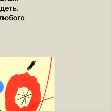
деть.
 любого