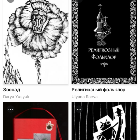
Зоосад
Религиозный фольклор
Darya Yusyuk
Ulyana Raeva