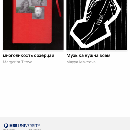
многоликость созерцай
Музыка нужна всем
Margarita Titova
Mayya Makeeva