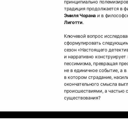
принципиально полемизировал
традиция продолжается в ф
Эмиля Чорана
и в философс
Лиготти
.
Ключевой вопрос исследов
сформулировать следующим 
сезон «Настоящего детекти
и нарративно конструирует
пессимизма, превращая пре
не в единичное событие, а в
в котором страдание, насил
окончательного смысла выг
происшествиями, а частью 
существования?