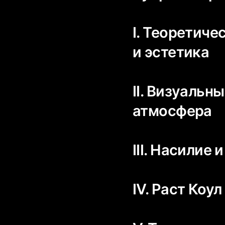
I. Теоретич
и эстетика
II. Визуальн
атмосфера
III. Насилие
IV. Раст Коу