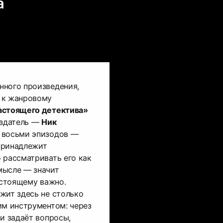
а
нного произведения,
 к жанровому
астоящего детектива»
создатель —
Ник
х восьми эпизодов —
принадлежит
 рассматривать его как
мысле — значит
астоящему важно.
жит здесь не столько
им инструментом: через
 и задаёт вопросы,