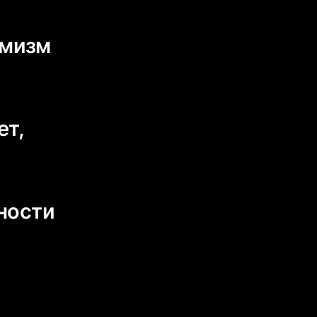
имизм
ет,
пности