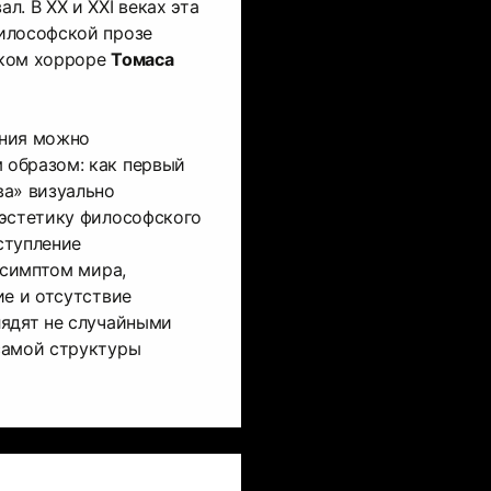
. В XX и XXI веках эта
илософской прозе
ком хорроре
Томаса
ания можно
образом: как первый
ва» визуально
 эстетику философского
ступление
 симптом мира,
ие и отсутствие
лядят не случайными
самой структуры