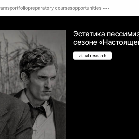
rams
portfolio
preparatory courses
opportunities
Эстетика пессими
сезоне «Настояще
visual research