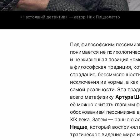
«Настоящий детектив» — автор Ник Пиццолатто
Под философским пессимизм
понимается не психологичес
и не жизненная позиция «см
а философская традиция, к
страдание, бессмысленность
исключения из нормы, а как
самой реальности. Эта тра
всего метафизику
Артура Ш
её можно считать главным 
обоснованием пессимизма в
XIX века. Затем — раннюю э
Ницше
, который воспринял
трагическое видение мира 