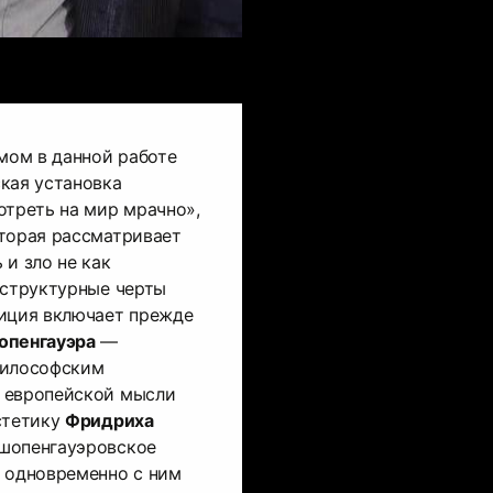
ом в данной работе
кая установка
отреть на мир мрачно»,
оторая рассматривает
 и зло не как
 структурные черты
диция включает прежде
опенгауэра
—
философским
 европейской мысли
стетику
Фридриха
 шопенгауэровское
и одновременно с ним