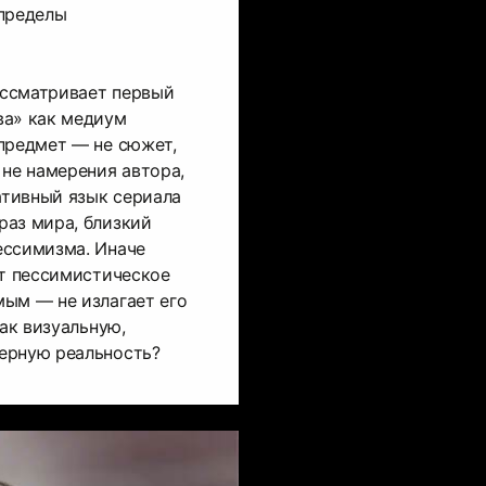
 пределы
ссматривает первый
ва» как медиум
предмет — не сюжет,
 не намерения автора,
ративный язык сериала
раз мира, близкий
ессимизма. Иначе
ет пессимистическое
ым — не излагает его
как визуальную,
ерную реальность?