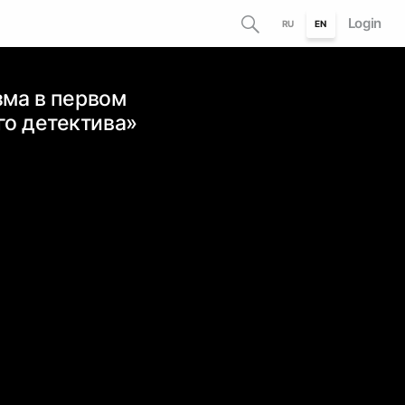
Login
RU
EN
зма в первом
го детектива»