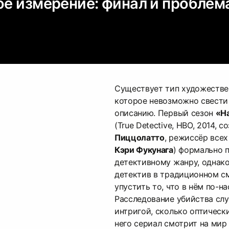
ое измерение: финал и проблем
Существует тип художестве
которое невозможно свести
описанию. Первый сезон
«Н
(True Detective, HBO, 2014, 
Пиццолатто
, режиссёр все
Кэри Фукунага
) формально 
детективному жанру, однако
детектив в традиционном с
упустить то, что в нём по-н
Расследование убийства слу
интригой, сколько оптическ
него сериал смотрит на мир