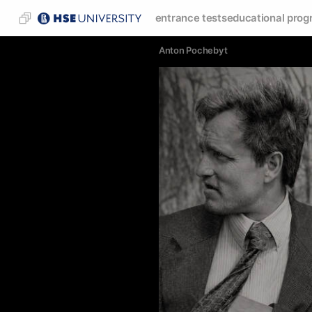
entrance tests
educational prog
Anton Pochebyt