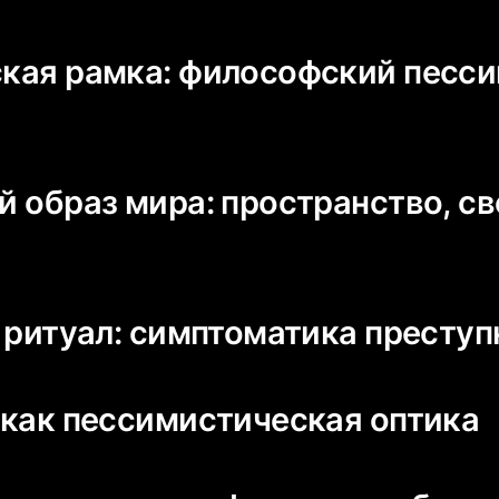
еская рамка: философский песс
ый образ мира: пространство, св
 и ритуал: симптоматика престу
л как пессимистическая оптика