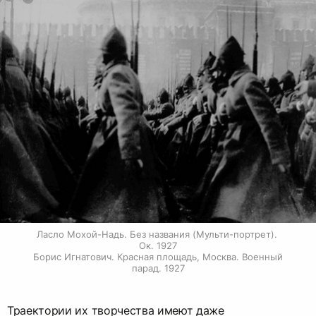
Ласло Мохой-Надь. Без названия (Мульти-портрет). 
Ок. 1927

Борис Игнатович. Красная площадь, Москва. Военный 
парад. 1927
Траектории их творчества имеют даже