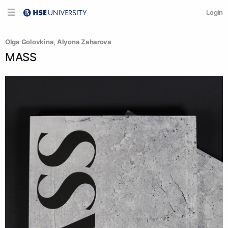
Login
Olga Golovkina
, 
Alyona Zaharova
MASS