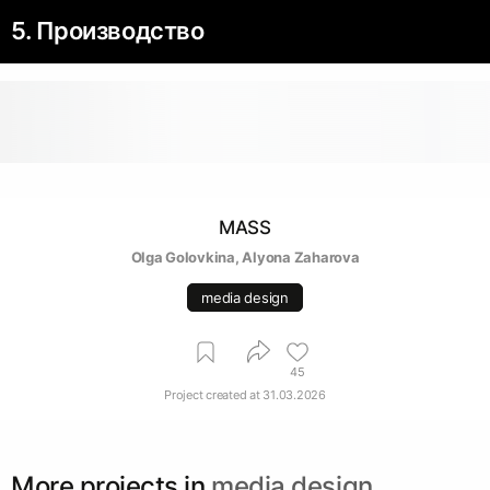
5. Производство
MASS
Olga Golovkina
, 
Alyona Zaharova
media design
45
Project created at
31.03.2026
More projects in
media design