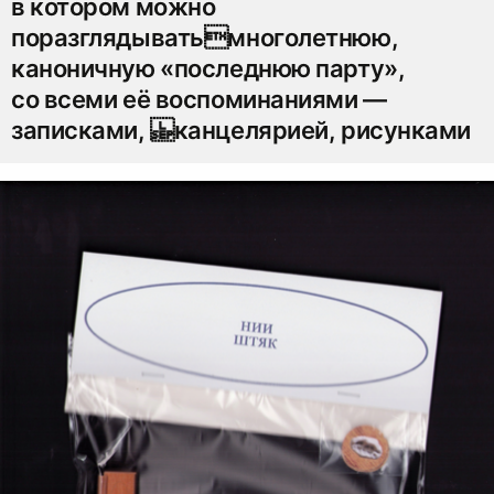
в котором можно
поразглядыватьмноголетнюю,
каноничную «последнюю парту»,
со всеми её воспоминаниями —
записками, канцелярией, рисунками