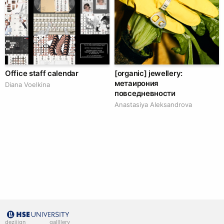
Office staff calendar
[organic] jewellery:
метаирония
Diana Voelkina
повседневности
Anastasiya Aleksandrova
deziiign
gallllery