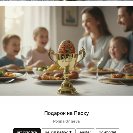
Подарок на Пасху
Polina Grineva
art practice
neural network
easter
3d-model