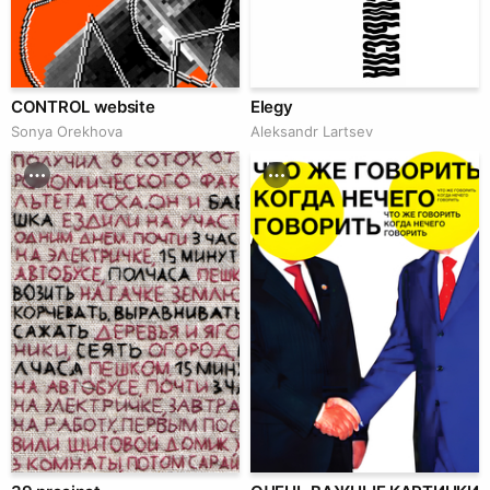
CONTROL website
Elegy
Sonya Orekhova
Аleksandr Lartsev