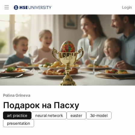
Login
Polina Grineva
Подарок на Пасху
art practice
neural network
easter
3d-model
presentation