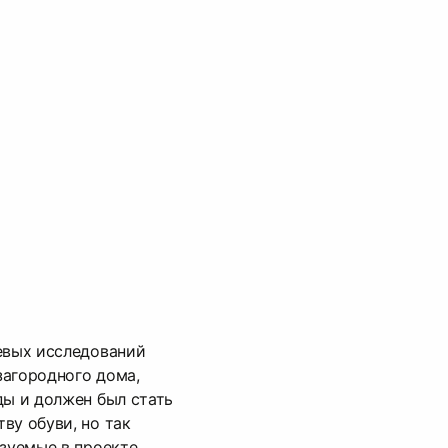
евых исследований
загородного дома,
ды и должен был стать
ву обуви, но так
ьзуемые в проекте