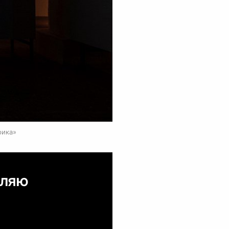
0
рика»
вляю