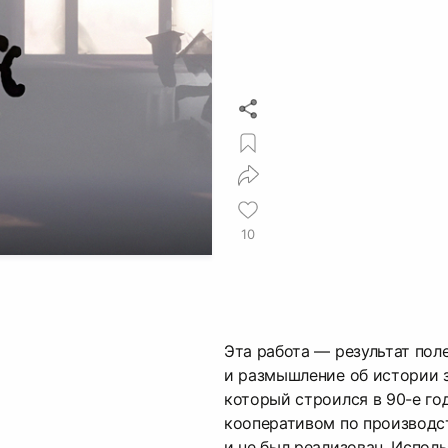
10
Эта работа — результат пол
и размышление об истории 
который строился в 90-е го
кооперативом по производст
и не был реализован. Испол