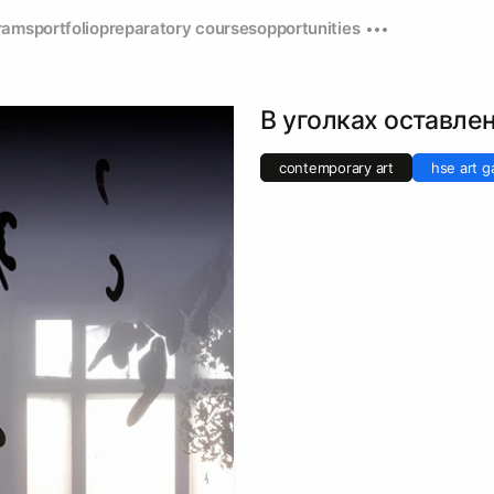
rams
portfolio
preparatory courses
opportunities
В уголках оставле
contemporary art
hse art ga