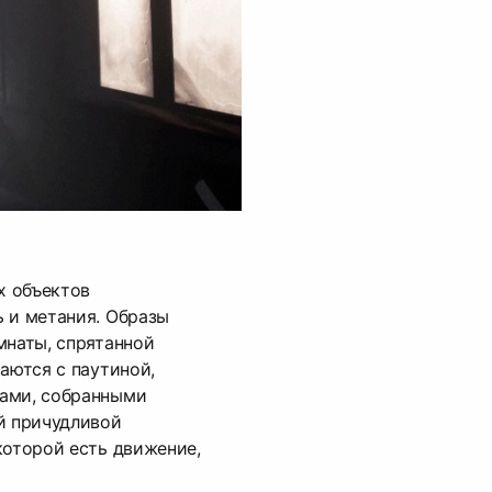
х объектов
 и метания. Образы
мнаты, спрятанной
аются с паутиной,
ами, собранными
й причудливой
которой есть движение,