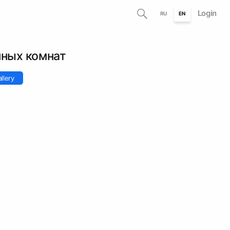
Login
RU
EN
нных комнат
llery