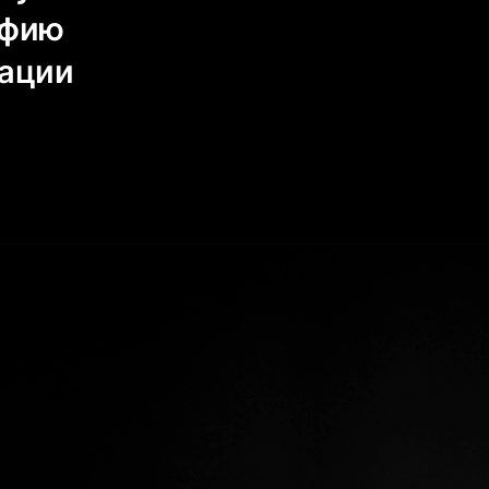
афию
сации