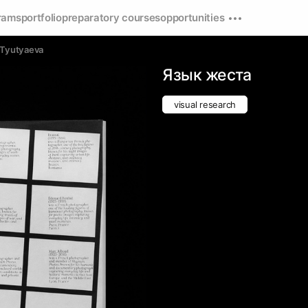
rams
portfolio
preparatory courses
opportunities
a Tyutyaeva
Язык жеста
visual research