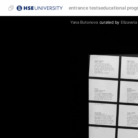
entrance tests
educational prog
Yana Butonova
curated by
Elizavet