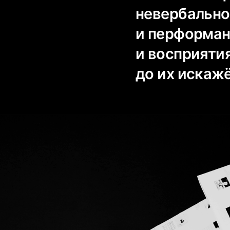
невербально
и перформан
и восприятия
до их искаж