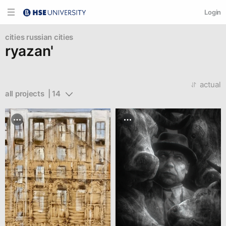
Login
cities
russian cities
ryazan'
actual
all projects  | 14