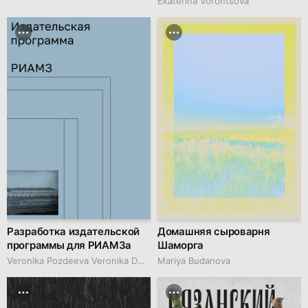
Ekaterina Vorontsova
Разработка издательской
Домашняя сыроварня
программы для РИАМЗа
Шаморга
Veronika Pozdeeva Veronika Dmitrievna
Mariya Budanova