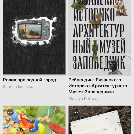
Ролик про родной город
Ребрендинг Рязанского
Историко-Архитектурного
Sabrina Ieshkina
Музея-Заповедника
Aksinya Petrova