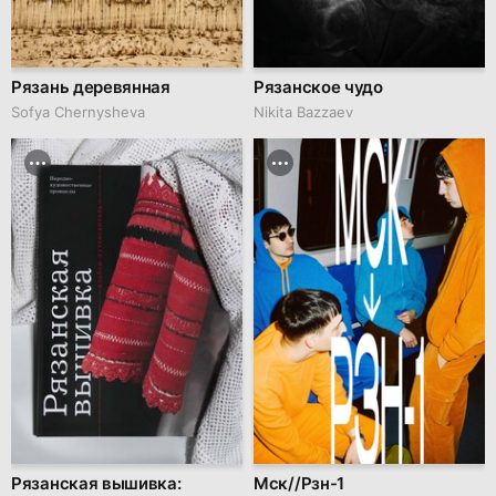
Рязань деревянная
Рязанское чудо
Sofya Chernysheva
Nikita Bazzaev
Рязанская вышивка:
Мск//Рзн-1