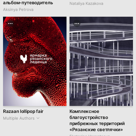
альбом-путеводитель
Nataliya Kazakova
Aksinya Petrova
Razaan lollipop fair
Комплексное
благоустройство
Multiple Authors
прибрежных территорий
«Рязанские светлячки»