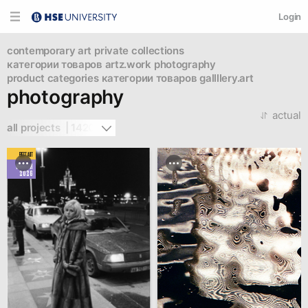
Login
contemporary art
private collections
категории товаров artz.work
photography
product categories
категории товаров gallllery.art
photography
actual
all projects  | 1420
BEST ART
MARCH
2026