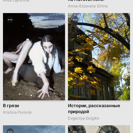
Anna-Elizaveta Girina
В грязи
Истории, рассказанные
природой
Kristina Poronik
Evgeniya Dolgikh