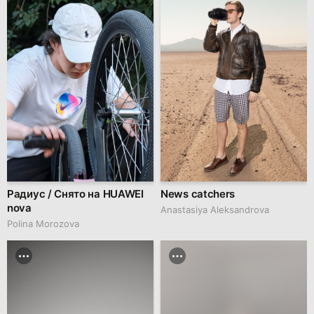
Радиус / Снято на HUAWEI
News catchers
nova
Anastasiya Aleksandrova
Polina Morozova