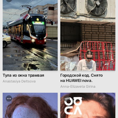
Тула из окна трамвая
Городской код. Снято
на HUAWEI nova.
Anastasiya Deltsova
Anna-Elizaveta Girina