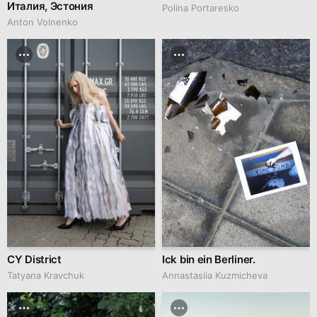
Италия, Эстония
Polina Portaresko
Anton Volnenko
CY District
Ick bin ein Berliner.
Tatyana Kravchuk
Annastasiia Kuzmicheva