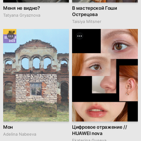
Меня не видно?
В мастерской Гоши
Острецова
Tatyana Gryaznova
Taisiya Mitsner
BEST ART
DECEMBER
2025
Мон
Цифровое отражение //
HUAWEI nova
Adelina Nabeeva
Ekaterina Guseva