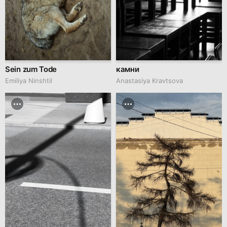
Sein zum Tode
камни
Emiliya Ninshtil
Anastasiya Kravtsova