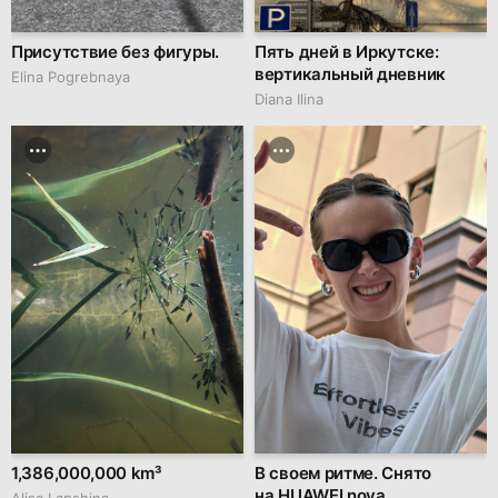
Присутствие без фигуры.
Пять дней в Иркутске:
вертикальный дневник
Elina Pogrebnaya
Diana Ilina
1,386,000,000 km³
В своем ритме. Снято
на HUAWEI nova.
Аlisa Lapshina