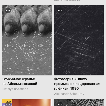
Стихийное жранье
Фотосерия «Плохо
на Абельмановской
промытая и поцарапанная
плёнка», 1990
Natalya Kosatkina
Аleksandr SHaburov
BEST ART
FEBRUARY