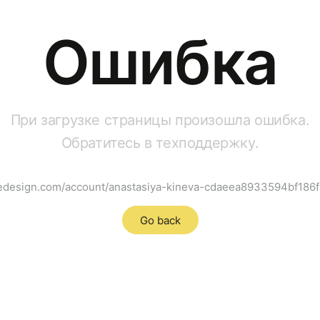
Ошибка
При загрузке страницы произошла ошибка.
Обратитесь в техподдержку.
hsedesign.com/account/anastasiya-kineva-cdaeea8933594bf18
Go back