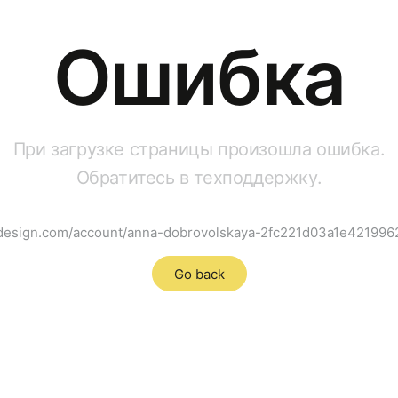
Ошибка
При загрузке страницы произошла ошибка.
Обратитесь в техподдержку.
sedesign.com/account/anna-dobrovolskaya-2fc221d03a1e4219
Go back