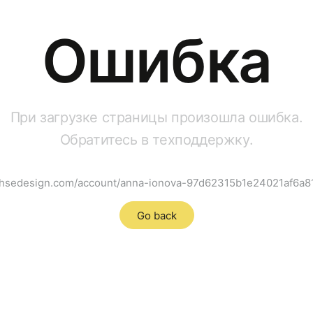
Ошибка
При загрузке страницы произошла ошибка.
Обратитесь в техподдержку.
rt.hsedesign.com/account/anna-ionova-97d62315b1e24021af6a
Go back