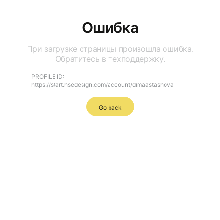
Ошибка
При загрузке страницы произошла ошибка.
Обратитесь в техподдержку.
PROFILE ID:
https://start.hsedesign.com/account/dimaastashova
Go back