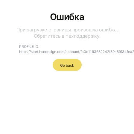
Ошибка
При загрузке страницы произошла ошибка.
Обратитесь в техподдержку.
PROFILE ID:
https://start.hsedesign.com/account/fc0e1193682242f89c89f34fe
Go back