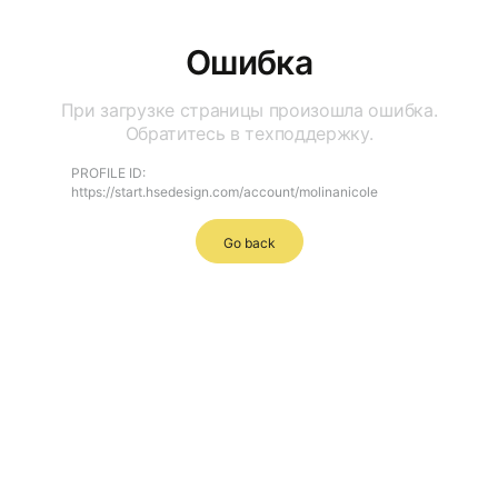
Ошибка
При загрузке страницы произошла ошибка.
Обратитесь в техподдержку.
PROFILE ID:
https://start.hsedesign.com/account/molinanicole
Go back