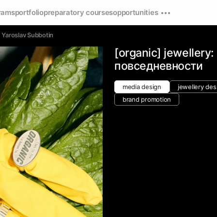
rams
portfolio
preparatory courses
opportunities
Yaroslav Subbotin
[organic] jewellery
повседневности
media design
jewellery des
brand promotion