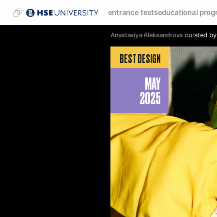
entrance tests
educational prog
Anastasiya Aleksandrova
curated by
BEST DESIGN
MAY
2025