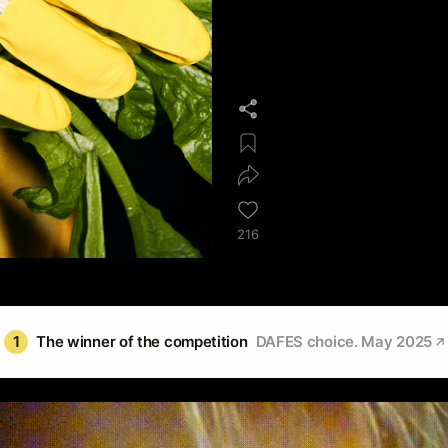
216
1
The winner of the competition
DAFES choice. May 2025