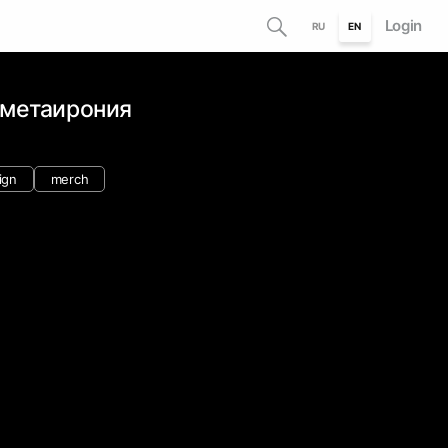
Login
RU
EN
: метаирония
ign
merch